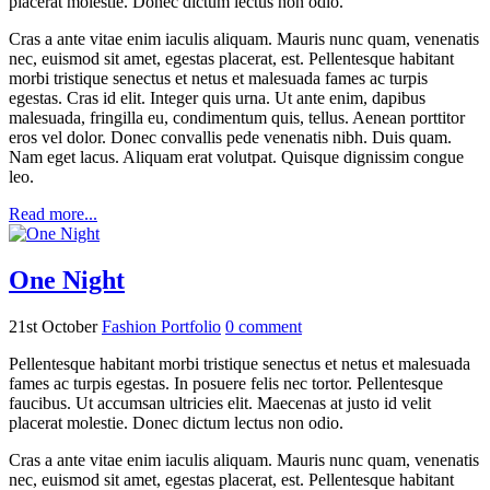
placerat molestie. Donec dictum lectus non odio.
Cras a ante vitae enim iaculis aliquam. Mauris nunc quam, venenatis
nec, euismod sit amet, egestas placerat, est. Pellentesque habitant
morbi tristique senectus et netus et malesuada fames ac turpis
egestas. Cras id elit. Integer quis urna. Ut ante enim, dapibus
malesuada, fringilla eu, condimentum quis, tellus. Aenean porttitor
eros vel dolor. Donec convallis pede venenatis nibh. Duis quam.
Nam eget lacus. Aliquam erat volutpat. Quisque dignissim congue
leo.
Read more...
One Night
21st October
Fashion Portfolio
0
comment
Pellentesque habitant morbi tristique senectus et netus et malesuada
fames ac turpis egestas. In posuere felis nec tortor. Pellentesque
faucibus. Ut accumsan ultricies elit. Maecenas at justo id velit
placerat molestie. Donec dictum lectus non odio.
Cras a ante vitae enim iaculis aliquam. Mauris nunc quam, venenatis
nec, euismod sit amet, egestas placerat, est. Pellentesque habitant