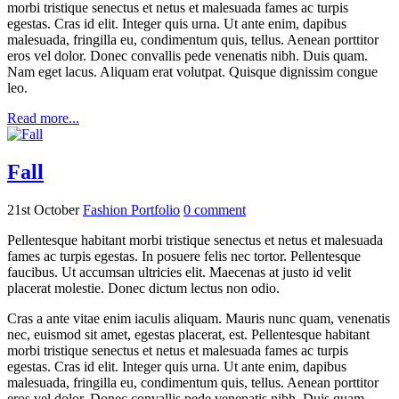
morbi tristique senectus et netus et malesuada fames ac turpis
egestas. Cras id elit. Integer quis urna. Ut ante enim, dapibus
malesuada, fringilla eu, condimentum quis, tellus. Aenean porttitor
eros vel dolor. Donec convallis pede venenatis nibh. Duis quam.
Nam eget lacus. Aliquam erat volutpat. Quisque dignissim congue
leo.
Read more...
Fall
21st October
Fashion Portfolio
0
comment
Pellentesque habitant morbi tristique senectus et netus et malesuada
fames ac turpis egestas. In posuere felis nec tortor. Pellentesque
faucibus. Ut accumsan ultricies elit. Maecenas at justo id velit
placerat molestie. Donec dictum lectus non odio.
Cras a ante vitae enim iaculis aliquam. Mauris nunc quam, venenatis
nec, euismod sit amet, egestas placerat, est. Pellentesque habitant
morbi tristique senectus et netus et malesuada fames ac turpis
egestas. Cras id elit. Integer quis urna. Ut ante enim, dapibus
malesuada, fringilla eu, condimentum quis, tellus. Aenean porttitor
eros vel dolor. Donec convallis pede venenatis nibh. Duis quam.