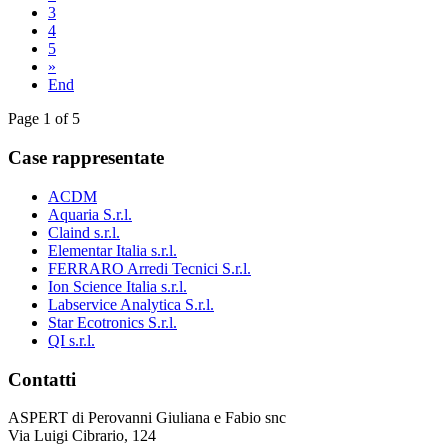
3
4
5
»
End
Page 1 of 5
Case rappresentate
ACDM
Aquaria S.r.l.
Claind s.r.l.
Elementar Italia s.r.l.
FERRARO Arredi Tecnici S.r.l.
Ion Science Italia s.r.l.
Labservice Analytica S.r.l.
Star Ecotronics S.r.l.
QI s.r.l.
Contatti
ASPERT di Perovanni Giuliana e Fabio snc
Via Luigi Cibrario, 124