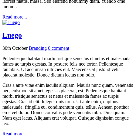
laoreet mattis, massa. Sed eleifend nonummy diam. Yuendo cme
iuefnef.
Read more...
Luego
30th October
Branding
0
comment
Pellentesque habitant morbi tristique senectus et netus et malesuada
fames ac turpis egestas. In posuere felis nec tortor. Pellentesque
faucibus. Ut accumsan ultricies elit. Maecenas at justo id velit
placerat molestie. Donec dictum lectus non odio.
Cras a ante vitae enim iaculis aliquam. Mauris nunc quam, venenatis
nec, euismod sit amet, egestas placerat, est. Pellentesque habitant
morbi tristique senectus et netus et malesuada fames ac turpis
egestas. Cras id elit. Integer quis urna. Ut ante enim, dapibus
malesuada, fringilla eu, condimentum quis, tellus. Aenean porttitor
eros vel dolor. Donec convallis pede venenatis nibh. Duis quam.
Nam eget lacus. Aliquam erat volutpat. Quisque dignissim congue
leo.
Read more...