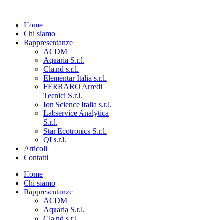
Home
Chi siamo
Rappresentanze
ACDM
Aquaria S.r.l.
Claind s.r.l.
Elementar Italia s.r.l.
FERRARO Arredi
Tecnici S.r.l.
Ion Science Italia s.r.l.
Labservice Analytica
S.r.l.
Star Ecotronics S.r.l.
QI s.r.l.
Articoli
Contatti
Home
Chi siamo
Rappresentanze
ACDM
Aquaria S.r.l.
Claind s.r.l.