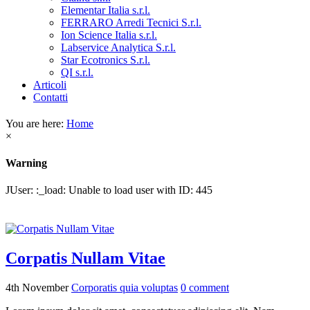
Elementar Italia s.r.l.
FERRARO Arredi Tecnici S.r.l.
Ion Science Italia s.r.l.
Labservice Analytica S.r.l.
Star Ecotronics S.r.l.
QI s.r.l.
Articoli
Contatti
You are here:
Home
×
Warning
JUser: :_load: Unable to load user with ID: 445
Corpatis Nullam Vitae
4th November
Corporatis quia voluptas
0
comment