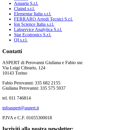
Aquaria S.r.l.
Claind s.r.l.
Elementar Italia s.r.l.
FERRARO Arredi Tecnici S.r.l.
Ion Science Italia s.r.l.
Labservice Analytica S.r.l.
Star Ecotronics S.r.l.
QI s.r.l.
Contatti
ASPERT di Perovanni Giuliana e Fabio snc
Via Luigi Cibrario, 124
10143 Torino
Fabio Perovanni: 335 682 2155
Giuliana Perovanni: 335 575 5937
tel. 011 746814
infoaspert@aspert.it
P.IVA e C.F. 01655300018
Iscriviti alla nostra newsletter: