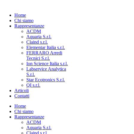
Home
Chi siamo
Rappresentanze
ACDM
Aquaria S.r.l.
Claind s.r.l.
Elementar Italia s.r.l.
FERRARO Arredi
Tecnici S.r.l.
Ion Science Italia s.r.l.
Labservice Analytica
S.r.l.
Star Ecotronics S.r.l.
QI s.r.l.
Articoli
Contatti
Home
Chi siamo
Rappresentanze
ACDM
Aquaria S.r.l.
Claind s.r.l.