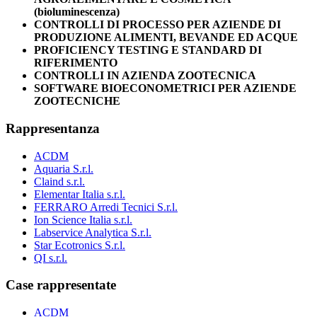
(bioluminescenza)
CONTROLLI DI PROCESSO PER AZIENDE DI
PRODUZIONE ALIMENTI, BEVANDE ED ACQUE
PROFICIENCY TESTING E STANDARD DI
RIFERIMENTO
CONTROLLI IN AZIENDA ZOOTECNICA
SOFTWARE BIOECONOMETRICI PER AZIENDE
ZOOTECNICHE
Rappresentanza
ACDM
Aquaria S.r.l.
Claind s.r.l.
Elementar Italia s.r.l.
FERRARO Arredi Tecnici S.r.l.
Ion Science Italia s.r.l.
Labservice Analytica S.r.l.
Star Ecotronics S.r.l.
QI s.r.l.
Case rappresentate
ACDM