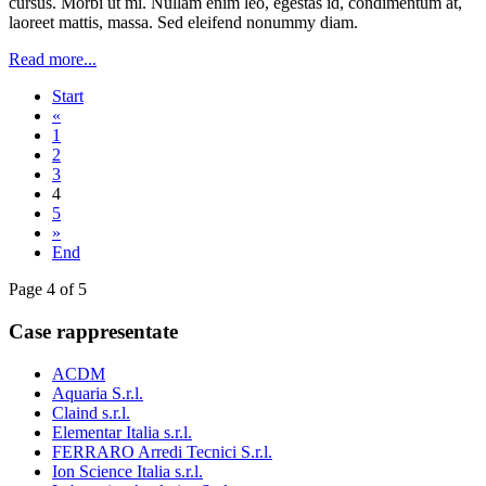
cursus. Morbi ut mi. Nullam enim leo, egestas id, condimentum at,
laoreet mattis, massa. Sed eleifend nonummy diam.
Read more...
Start
«
1
2
3
4
5
»
End
Page 4 of 5
Case rappresentate
ACDM
Aquaria S.r.l.
Claind s.r.l.
Elementar Italia s.r.l.
FERRARO Arredi Tecnici S.r.l.
Ion Science Italia s.r.l.