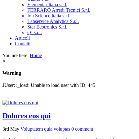
Elementar Italia s.r.l.
FERRARO Arredi Tecnici S.r.l.
Ion Science Italia s.r.l.
Labservice Analytica S.r.l.
Star Ecotronics S.r.l.
QI s.r.l.
Articoli
Contatti
You are here:
Home
×
Warning
JUser: :_load: Unable to load user with ID: 445
Dolores eos qui
3rd May
Voluptatem quia voluptas
0
comment