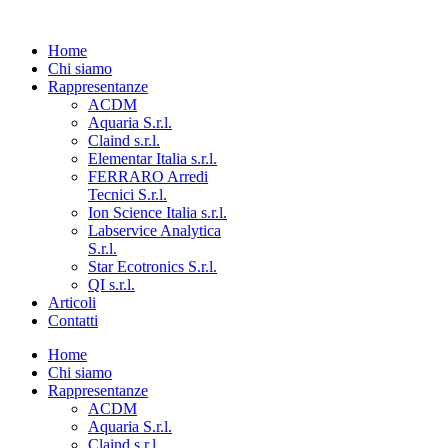
Home
Chi siamo
Rappresentanze
ACDM
Aquaria S.r.l.
Claind s.r.l.
Elementar Italia s.r.l.
FERRARO Arredi
Tecnici S.r.l.
Ion Science Italia s.r.l.
Labservice Analytica
S.r.l.
Star Ecotronics S.r.l.
QI s.r.l.
Articoli
Contatti
Home
Chi siamo
Rappresentanze
ACDM
Aquaria S.r.l.
Claind s.r.l.