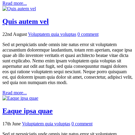
Read more...
Quis autem vel
22nd August
Voluptatem quia voluptas
0
comment
Sed ut perspiciatis unde omnis iste natus error sit voluptatem
accusantium doloremque laudantium, totam rem aperiam, eaque ipsa
quae ab illo inventore veritatis et quasi architecto beatae vitae dicta
sunt explicabo. Nemo enim ipsam voluptatem quia voluptas sit
aspernatur aut odit aut fugit, sed quia consequuntur magni dolores
eos qui ratione voluptatem sequi nesciunt. Neque porro quisquam
est, qui dolorem ipsum quia dolor sit amet, consectetur, adipisci velit,
sed quia non numquam eius modi.
Read more...
Eaque ipsa quae
17th June
Voluptatem quia voluptas
0
comment
Sed ut perspiciatis unde omnis iste natus error sit voluptatem