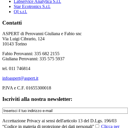
Labservice Analytica S.r.l.
Star Ecotronics S.r.l.
QI s.r.l.
Contatti
ASPERT di Perovanni Giuliana e Fabio snc
Via Luigi Cibrario, 124
10143 Torino
Fabio Perovanni: 335 682 2155
Giuliana Perovanni: 335 575 5937
tel. 011 746814
infoaspert@aspert.it
P.IVA e C.F. 01655300018
Iscriviti alla nostra newsletter:
Accettazione Privacy ai sensi dell'articolo 13 del D.Lgs. 196/03
“Codice in materia di protezione dei dati personali"
Clicca per