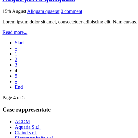
15th August
Aliquam quaerat
0
comment
Lorem ipsum dolor sit amet, consectetuer adipiscing elit. Nam cursus
Read more...
Start
«
1
2
3
4
5
»
End
Page 4 of 5
Case rappresentate
ACDM
Aquaria S.r.l.
Claind s.r.l.