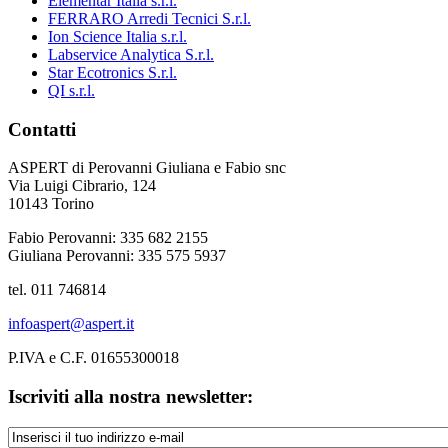
Elementar Italia s.r.l.
FERRARO Arredi Tecnici S.r.l.
Ion Science Italia s.r.l.
Labservice Analytica S.r.l.
Star Ecotronics S.r.l.
QI s.r.l.
Contatti
ASPERT di Perovanni Giuliana e Fabio snc
Via Luigi Cibrario, 124
10143 Torino
Fabio Perovanni: 335 682 2155
Giuliana Perovanni: 335 575 5937
tel. 011 746814
infoaspert@aspert.it
P.IVA e C.F. 01655300018
Iscriviti alla nostra newsletter: