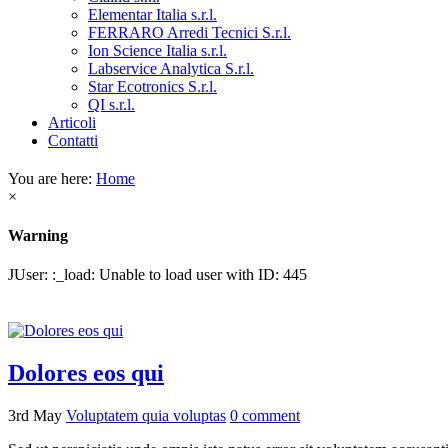
Elementar Italia s.r.l.
FERRARO Arredi Tecnici S.r.l.
Ion Science Italia s.r.l.
Labservice Analytica S.r.l.
Star Ecotronics S.r.l.
QI s.r.l.
Articoli
Contatti
You are here:
Home
×
Warning
JUser: :_load: Unable to load user with ID: 445
Dolores eos qui
3rd May
Voluptatem quia voluptas
0
comment