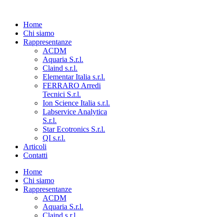
Home
Chi siamo
Rappresentanze
ACDM
Aquaria S.r.l.
Claind s.r.l.
Elementar Italia s.r.l.
FERRARO Arredi
Tecnici S.r.l.
Ion Science Italia s.r.l.
Labservice Analytica
S.r.l.
Star Ecotronics S.r.l.
QI s.r.l.
Articoli
Contatti
Home
Chi siamo
Rappresentanze
ACDM
Aquaria S.r.l.
Claind s.r.l.