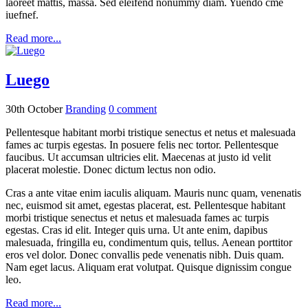
laoreet mattis, massa. Sed eleifend nonummy diam. Yuendo cme
iuefnef.
Read more...
Luego
30th October
Branding
0
comment
Pellentesque habitant morbi tristique senectus et netus et malesuada
fames ac turpis egestas. In posuere felis nec tortor. Pellentesque
faucibus. Ut accumsan ultricies elit. Maecenas at justo id velit
placerat molestie. Donec dictum lectus non odio.
Cras a ante vitae enim iaculis aliquam. Mauris nunc quam, venenatis
nec, euismod sit amet, egestas placerat, est. Pellentesque habitant
morbi tristique senectus et netus et malesuada fames ac turpis
egestas. Cras id elit. Integer quis urna. Ut ante enim, dapibus
malesuada, fringilla eu, condimentum quis, tellus. Aenean porttitor
eros vel dolor. Donec convallis pede venenatis nibh. Duis quam.
Nam eget lacus. Aliquam erat volutpat. Quisque dignissim congue
leo.
Read more...