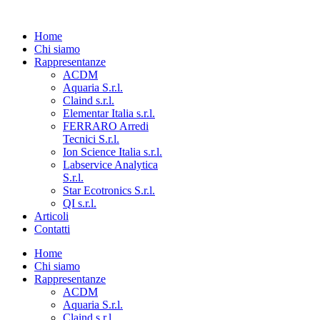
Home
Chi siamo
Rappresentanze
ACDM
Aquaria S.r.l.
Claind s.r.l.
Elementar Italia s.r.l.
FERRARO Arredi
Tecnici S.r.l.
Ion Science Italia s.r.l.
Labservice Analytica
S.r.l.
Star Ecotronics S.r.l.
QI s.r.l.
Articoli
Contatti
Home
Chi siamo
Rappresentanze
ACDM
Aquaria S.r.l.
Claind s.r.l.