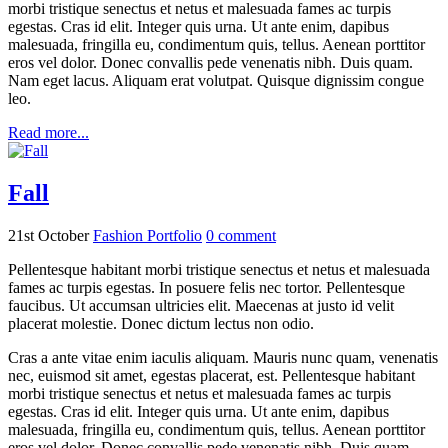
morbi tristique senectus et netus et malesuada fames ac turpis
egestas. Cras id elit. Integer quis urna. Ut ante enim, dapibus
malesuada, fringilla eu, condimentum quis, tellus. Aenean porttitor
eros vel dolor. Donec convallis pede venenatis nibh. Duis quam.
Nam eget lacus. Aliquam erat volutpat. Quisque dignissim congue
leo.
Read more...
Fall
21st October
Fashion Portfolio
0
comment
Pellentesque habitant morbi tristique senectus et netus et malesuada
fames ac turpis egestas. In posuere felis nec tortor. Pellentesque
faucibus. Ut accumsan ultricies elit. Maecenas at justo id velit
placerat molestie. Donec dictum lectus non odio.
Cras a ante vitae enim iaculis aliquam. Mauris nunc quam, venenatis
nec, euismod sit amet, egestas placerat, est. Pellentesque habitant
morbi tristique senectus et netus et malesuada fames ac turpis
egestas. Cras id elit. Integer quis urna. Ut ante enim, dapibus
malesuada, fringilla eu, condimentum quis, tellus. Aenean porttitor
eros vel dolor. Donec convallis pede venenatis nibh. Duis quam.