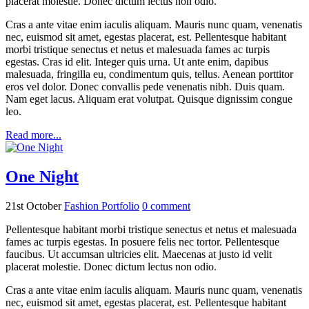
placerat molestie. Donec dictum lectus non odio.
Cras a ante vitae enim iaculis aliquam. Mauris nunc quam, venenatis
nec, euismod sit amet, egestas placerat, est. Pellentesque habitant
morbi tristique senectus et netus et malesuada fames ac turpis
egestas. Cras id elit. Integer quis urna. Ut ante enim, dapibus
malesuada, fringilla eu, condimentum quis, tellus. Aenean porttitor
eros vel dolor. Donec convallis pede venenatis nibh. Duis quam.
Nam eget lacus. Aliquam erat volutpat. Quisque dignissim congue
leo.
Read more...
One Night
21st October
Fashion Portfolio
0
comment
Pellentesque habitant morbi tristique senectus et netus et malesuada
fames ac turpis egestas. In posuere felis nec tortor. Pellentesque
faucibus. Ut accumsan ultricies elit. Maecenas at justo id velit
placerat molestie. Donec dictum lectus non odio.
Cras a ante vitae enim iaculis aliquam. Mauris nunc quam, venenatis
nec, euismod sit amet, egestas placerat, est. Pellentesque habitant