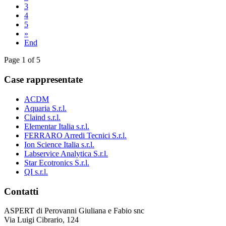
3
4
5
»
End
Page 1 of 5
Case rappresentate
ACDM
Aquaria S.r.l.
Claind s.r.l.
Elementar Italia s.r.l.
FERRARO Arredi Tecnici S.r.l.
Ion Science Italia s.r.l.
Labservice Analytica S.r.l.
Star Ecotronics S.r.l.
QI s.r.l.
Contatti
ASPERT di Perovanni Giuliana e Fabio snc
Via Luigi Cibrario, 124