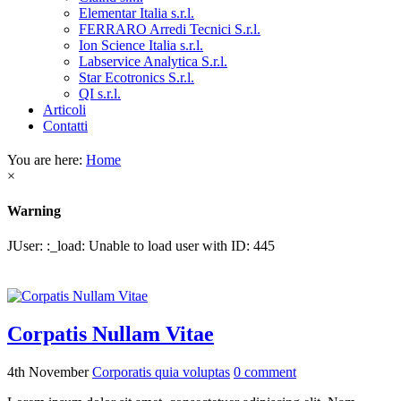
Elementar Italia s.r.l.
FERRARO Arredi Tecnici S.r.l.
Ion Science Italia s.r.l.
Labservice Analytica S.r.l.
Star Ecotronics S.r.l.
QI s.r.l.
Articoli
Contatti
You are here:
Home
×
Warning
JUser: :_load: Unable to load user with ID: 445
Corpatis Nullam Vitae
4th November
Corporatis quia voluptas
0
comment