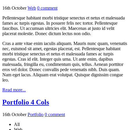
16th October
Web
0
comment
Pellentesque habitant morbi tristique senectus et netus et malesuada
fames ac turpis egestas. In posuere felis nec tortor. Pellentesque
faucibus. Ut accumsan ultricies elit. Maecenas at justo id velit
placerat molestie. Donec dictum lectus non odio.
Cras a ante vitae enim iaculis aliquam. Mauris nunc quam, venenatis
nec, euismod sit amet, egestas placerat, est. Pellentesque habitant
morbi tristique senectus et netus et malesuada fames ac turpis
egestas. Cras id elit. Integer quis urna. Ut ante enim, dapibus
malesuada, fringilla eu, condimentum quis, tellus. Aenean porttitor
eros vel dolor. Donec convallis pede venenatis nibh. Duis quam.
Nam eget lacus. Aliquam erat volutpat. Quisque dignissim congue
leo.
Read more...
Portfolio 4 Cols
16th October
Portfolio
0
comment
All
Web