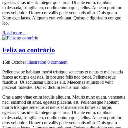
egestas. Cras id elit. Integer quis urna. Ut ante enim, dapibus
malesuada, fringilla eu, condimentum quis, tellus. Aenean porttitor
eros vel dolor. Donec convallis pede venenatis nibh. Duis quam.
Nam eget lacus. Aliquam erat volutpat. Quisque dignissim congue
leo.
Read more...
Feliz ao contrário
15th October
Illustration
0
comment
Pellentesque habitant morbi tristique senectus et netus et malesuada
fames ac turpis egestas. In posuere felis nec tortor. Pellentesque
faucibus. Ut accumsan ultricies elit. Maecenas at justo id velit
placerat molestie. Donec dictum lectus non odio.
Cras a ante vitae enim iaculis aliquam. Mauris nunc quam, venenatis
nec, euismod sit amet, egestas placerat, est. Pellentesque habitant
morbi tristique senectus et netus et malesuada fames ac turpis
egestas. Cras id elit. Integer quis urna. Ut ante enim, dapibus
malesuada, fringilla eu, condimentum quis, tellus. Aenean porttitor
eros vel dolor. Donec convallis pede venenatis nibh. Duis quam.
Nam eget lacus. Aliquam erat volutpat. Quisque dignissim congue