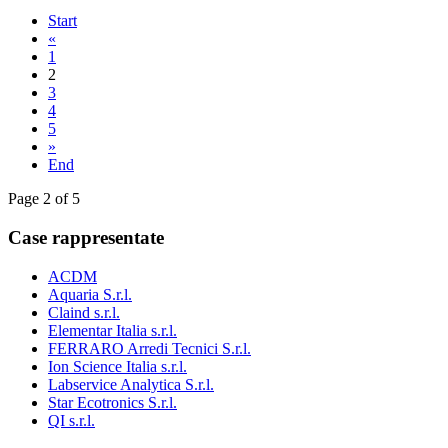
Start
«
1
2
3
4
5
»
End
Page 2 of 5
Case rappresentate
ACDM
Aquaria S.r.l.
Claind s.r.l.
Elementar Italia s.r.l.
FERRARO Arredi Tecnici S.r.l.
Ion Science Italia s.r.l.
Labservice Analytica S.r.l.
Star Ecotronics S.r.l.
QI s.r.l.