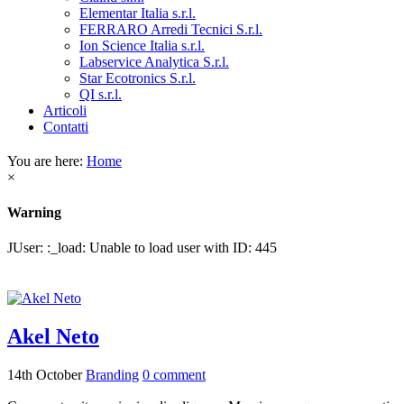
Elementar Italia s.r.l.
FERRARO Arredi Tecnici S.r.l.
Ion Science Italia s.r.l.
Labservice Analytica S.r.l.
Star Ecotronics S.r.l.
QI s.r.l.
Articoli
Contatti
You are here:
Home
×
Warning
JUser: :_load: Unable to load user with ID: 445
Akel Neto
14th October
Branding
0
comment