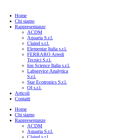
Home
Chi siamo
Rappresentanze
ACDM
Aquaria S.r.l.
Claind s.r.l.
Elementar Italia s.r.l.
FERRARO Arredi
Tecnici S.r.l.
Ion Science Italia s.r.l.
Labservice Analytica
S.r.l.
Star Ecotronics S.r.l.
QI s.r.l.
Articoli
Contatti
Home
Chi siamo
Rappresentanze
ACDM
Aquaria S.r.l.
Claind s.r.l.