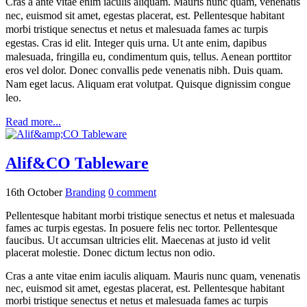
Cras a ante vitae enim iaculis aliquam. Mauris nunc quam, venenatis
nec, euismod sit amet, egestas placerat, est. Pellentesque habitant
morbi tristique senectus et netus et malesuada fames ac turpis
egestas. Cras id elit. Integer quis urna. Ut ante enim, dapibus
malesuada, fringilla eu, condimentum quis, tellus. Aenean porttitor
eros vel dolor. Donec convallis pede venenatis nibh. Duis quam.
Nam eget lacus. Aliquam erat volutpat. Quisque dignissim congue
leo.
Read more...
Alif&CO Tableware
16th October
Branding
0
comment
Pellentesque habitant morbi tristique senectus et netus et malesuada
fames ac turpis egestas. In posuere felis nec tortor. Pellentesque
faucibus. Ut accumsan ultricies elit. Maecenas at justo id velit
placerat molestie. Donec dictum lectus non odio.
Cras a ante vitae enim iaculis aliquam. Mauris nunc quam, venenatis
nec, euismod sit amet, egestas placerat, est. Pellentesque habitant
morbi tristique senectus et netus et malesuada fames ac turpis