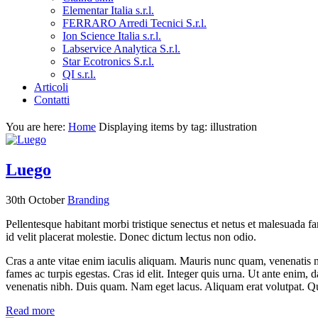
Elementar Italia s.r.l.
FERRARO Arredi Tecnici S.r.l.
Ion Science Italia s.r.l.
Labservice Analytica S.r.l.
Star Ecotronics S.r.l.
QI s.r.l.
Articoli
Contatti
You are here:
Home
Displaying items by tag: illustration
Luego
30th October
Branding
Pellentesque habitant morbi tristique senectus et netus et malesuada fam
id velit placerat molestie. Donec dictum lectus non odio.
Cras a ante vitae enim iaculis aliquam. Mauris nunc quam, venenatis ne
fames ac turpis egestas. Cras id elit. Integer quis urna. Ut ante enim,
venenatis nibh. Duis quam. Nam eget lacus. Aliquam erat volutpat. Q
Read more