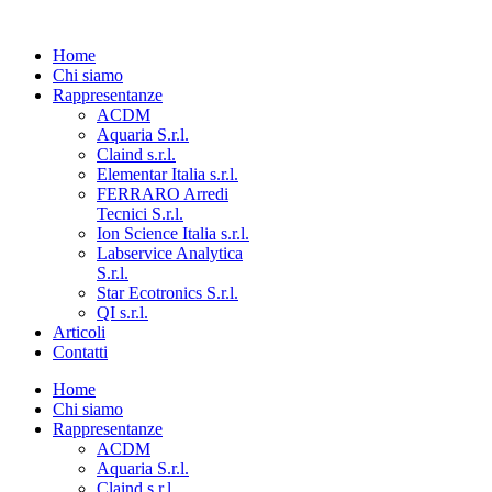
Home
Chi siamo
Rappresentanze
ACDM
Aquaria S.r.l.
Claind s.r.l.
Elementar Italia s.r.l.
FERRARO Arredi
Tecnici S.r.l.
Ion Science Italia s.r.l.
Labservice Analytica
S.r.l.
Star Ecotronics S.r.l.
QI s.r.l.
Articoli
Contatti
Home
Chi siamo
Rappresentanze
ACDM
Aquaria S.r.l.
Claind s.r.l.