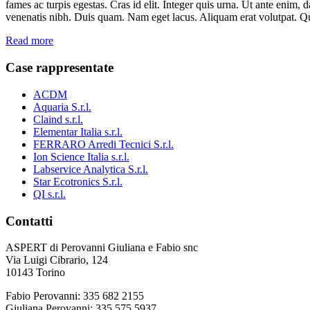
fames ac turpis egestas. Cras id elit. Integer quis urna. Ut ante enim,
venenatis nibh. Duis quam. Nam eget lacus. Aliquam erat volutpat. Q
Read more
Case rappresentate
ACDM
Aquaria S.r.l.
Claind s.r.l.
Elementar Italia s.r.l.
FERRARO Arredi Tecnici S.r.l.
Ion Science Italia s.r.l.
Labservice Analytica S.r.l.
Star Ecotronics S.r.l.
QI s.r.l.
Contatti
ASPERT di Perovanni Giuliana e Fabio snc
Via Luigi Cibrario, 124
10143 Torino
Fabio Perovanni: 335 682 2155
Giuliana Perovanni: 335 575 5937