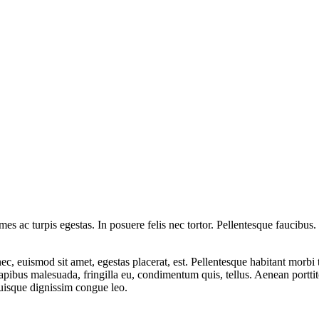
es ac turpis egestas. In posuere felis nec tortor. Pellentesque faucibus.
c, euismod sit amet, egestas placerat, est. Pellentesque habitant morbi t
 dapibus malesuada, fringilla eu, condimentum quis, tellus. Aenean portti
uisque dignissim congue leo.