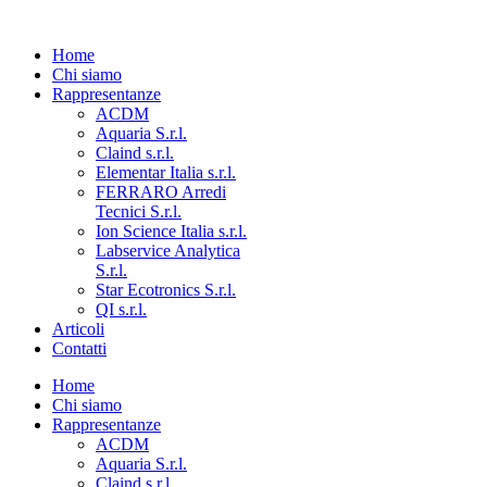
Home
Chi siamo
Rappresentanze
ACDM
Aquaria S.r.l.
Claind s.r.l.
Elementar Italia s.r.l.
FERRARO Arredi
Tecnici S.r.l.
Ion Science Italia s.r.l.
Labservice Analytica
S.r.l.
Star Ecotronics S.r.l.
QI s.r.l.
Articoli
Contatti
Home
Chi siamo
Rappresentanze
ACDM
Aquaria S.r.l.
Claind s.r.l.