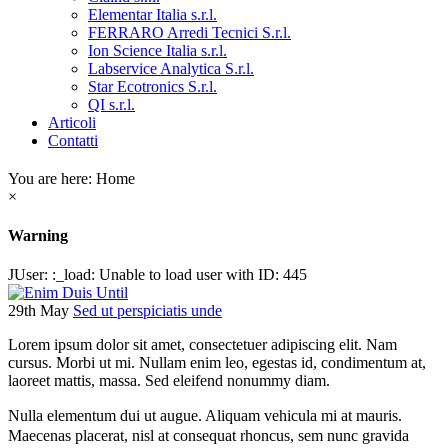
Elementar Italia s.r.l.
FERRARO Arredi Tecnici S.r.l.
Ion Science Italia s.r.l.
Labservice Analytica S.r.l.
Star Ecotronics S.r.l.
QI s.r.l.
Articoli
Contatti
You are here:
Home
×
Warning
JUser: :_load: Unable to load user with ID: 445
29th May
Sed ut perspiciatis unde
Lorem ipsum dolor sit amet, consectetuer adipiscing elit. Nam
cursus. Morbi ut mi. Nullam enim leo, egestas id, condimentum at,
laoreet mattis, massa. Sed eleifend nonummy diam.
Nulla elementum dui ut augue. Aliquam vehicula mi at mauris.
Maecenas placerat, nisl at consequat rhoncus, sem nunc gravida