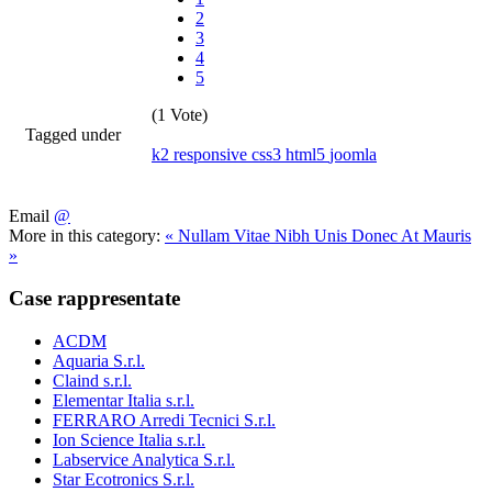
2
3
4
5
(1 Vote)
Tagged under
k2
responsive
css3
html5
joomla
Email
@
More in this category:
« Nullam Vitae Nibh Unis
Donec At Mauris
»
Case rappresentate
ACDM
Aquaria S.r.l.
Claind s.r.l.
Elementar Italia s.r.l.
FERRARO Arredi Tecnici S.r.l.
Ion Science Italia s.r.l.
Labservice Analytica S.r.l.
Star Ecotronics S.r.l.