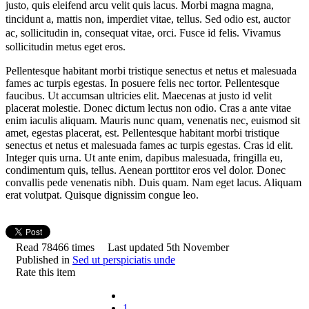
justo, quis eleifend arcu velit quis lacus. Morbi magna magna,
tincidunt a, mattis non, imperdiet vitae, tellus. Sed odio est, auctor
ac, sollicitudin in, consequat vitae, orci. Fusce id felis. Vivamus
sollicitudin metus eget eros.
Pellentesque habitant morbi tristique senectus et netus et malesuada
fames ac turpis egestas. In posuere felis nec tortor. Pellentesque
faucibus. Ut accumsan ultricies elit. Maecenas at justo id velit
placerat molestie. Donec dictum lectus non odio. Cras a ante vitae
enim iaculis aliquam. Mauris nunc quam, venenatis nec, euismod sit
amet, egestas placerat, est. Pellentesque habitant morbi tristique
senectus et netus et malesuada fames ac turpis egestas. Cras id elit.
Integer quis urna. Ut ante enim, dapibus malesuada, fringilla eu,
condimentum quis, tellus. Aenean porttitor eros vel dolor. Donec
convallis pede venenatis nibh. Duis quam. Nam eget lacus. Aliquam
erat volutpat. Quisque dignissim congue leo.
Read 78466 times
Last updated 5th November
Published in
Sed ut perspiciatis unde
Rate this item
1